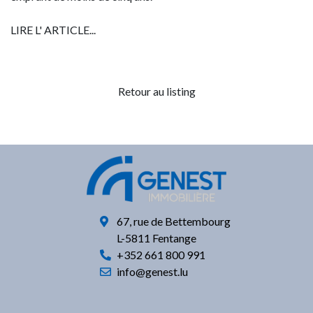
LIRE L' ARTICLE...
Retour au listing
67, rue de Bettembourg
L-5811 Fentange
+352
661 800 991
info@genest.lu