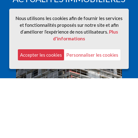
Nous utilisons les cookies afin de fournir les services
et fonctionnalités proposés sur notre site et afin
d’améliorer l’expérience de nos utilisateurs.
Plus
d'informations
Accepter les cookies
Personnaliser les cookies
Le coût élevé du logement provoque
s
Les t
une fracture dans la société
bloqu
luxembourgeoise
centr
13/05/2026
13/05/
La crise du logement est l’un des principaux défis du
réng) et
L'horiz
Luxembourg. Déjà plusieurs gouvernements ont été
utions à
des cré