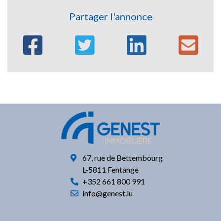
Partager l'annonce
67, rue de Bettembourg
L-5811 Fentange
+352
661 800 991
info@genest.lu